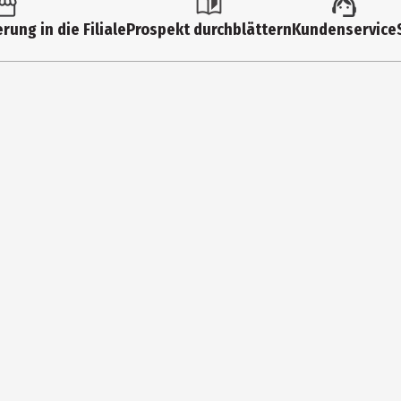
rung in die Filiale
Prospekt durchblättern
Kundenservice
SODIUM HYALURONATE, MAGNESIUM SULFATE, SACCHARINA LATISSIMA EX
LORIDE, ALLANTOIN, MALTOSE, SODIUM LACTATE, TREHALOSE, GLUCOSE,
 BENZOATE, CI 14700 (RED 4), CI 42090 (BLUE 1). *no allergens to 
 gleichmäßig auf Gesicht, Hals und Dekolleté auf und massiere es sa
Pflege.