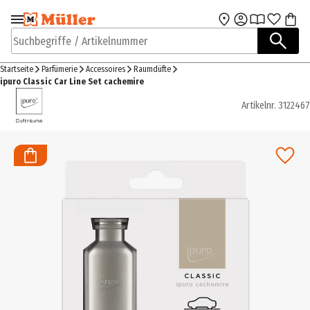
Zur Navigation
Zum Hauptinhalt
springen
springen
Suchbegriffe / Artikelnummer
Startseite
Parfümerie
Accessoires
Raumdüfte
ipuro Classic Car Line Set cachemire
Artikelnr.
3122467