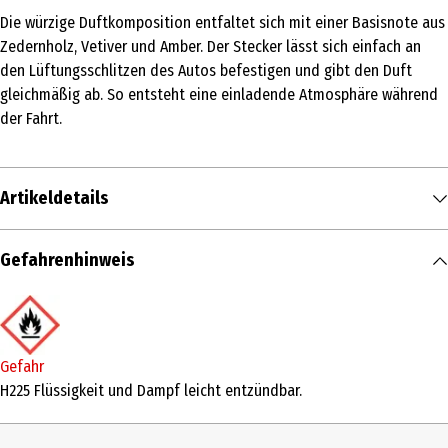
Die würzige Duftkomposition entfaltet sich mit einer Basisnote aus
Zedernholz, Vetiver und Amber. Der Stecker lässt sich einfach an
den Lüftungsschlitzen des Autos befestigen und gibt den Duft
gleichmäßig ab. So entsteht eine einladende Atmosphäre während
der Fahrt.
Artikeldetails
Inhalt
Gefahrenhinweis
9 g
Produkttyp
Lufterfrischer und Raumduft
Gefahr
Duftnote
H225 Flüssigkeit und Dampf leicht entzündbar.
würzig