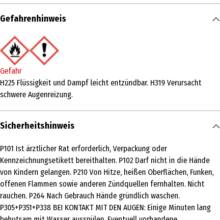
Inhalt
Gefahrenhinweis
200 ml
Produkttyp
Lufterfrischer und Raumduft
Gefahr
Duftnote
H225 Flüssigkeit und Dampf leicht entzündbar. H319 Verursacht
schwere Augenreizung.
blumig
Duftwirkung
Sicherheitshinweis
frisch
Inhaltsstoffe
P101 Ist ärztlicher Rat erforderlich, Verpackung oder
Kennzeichnungsetikett bereithalten. P102 Darf nicht in die Hände
-
von Kindern gelangen. P210 Von Hitze, heißen Oberflächen, Funken,
Lagerhinweis
offenen Flammen sowie anderen Zündquellen fernhalten. Nicht
rauchen. P264 Nach Gebrauch Hände gründlich waschen.
Vor Sonne und Wärme schützen.
P305+P351+P338 BEI KONTAKT MIT DEN AUGEN: Einige Minuten lang
Basisnote
behutsam mit Wasser ausspülen. Eventuell vorhandene