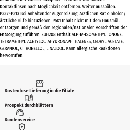
Tonkabohne, Vanille, weißer Moschus
Kontaktlinsen nach Möglichkeit entfernen. Weiter ausspülen.
P337+P313 Bei anhaltender Augenreizung: Ärztlichen Rat einholen/
Herznote
ärztliche Hilfe hinzuziehen. P501 Inhalt nicht mit dem Hausmüll
Rose, Veilchen, Zedernholz, Vetiver
entsorgen und gemäß den regionalen/nationalen Vorschriften der
Entsorgung zuführen. EUH208 Enthält ALPHA-ISOMETHYL IONONE,
Kopfnote
TETRAMETHYL ACETYLOCTAHYDRONAPHTHALENES, CEDRYL ACETATE,
Sternanis, Vanilleblume, Geranie
GERANIOL, CITRONELLOL, LINALOOL. Kann allergische Reaktionen
hervorrufen.
Hersteller
ipuro GmbH
Herstelleradresse
Lindleystraße 8D, 60314 Frankfurt am Main
Kostenlose Lieferung in die Filiale
Kontaktmöglichkeit
info@ipuro.com
Prospekt durchblättern
Kundenservice