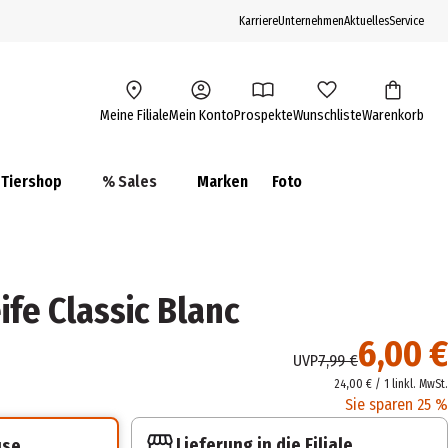
Karriere
Unternehmen
Aktuelles
Service
Meine Filiale
Mein Konto
Prospekte
Wunschliste
Warenkorb
Tiershop
% Sales
Marken
Foto
fe Classic Blanc
6,00 €
UVP
7,99 €
24,00 € / 1 l
inkl. MwSt.
Sie sparen 25 %
Lieferung in die Filiale
use