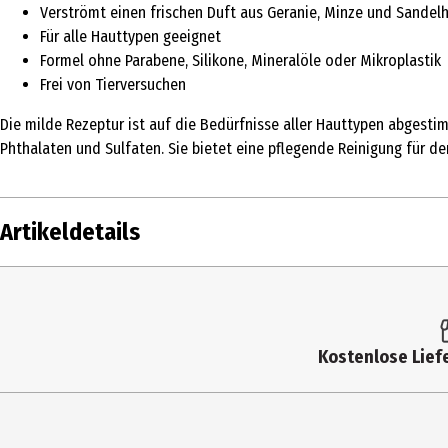
Verströmt einen frischen Duft aus Geranie, Minze und Sandel
Für alle Hauttypen geeignet
Formel ohne Parabene, Silikone, Mineralöle oder Mikroplastik
Frei von Tierversuchen
Die milde Rezeptur ist auf die Bedürfnisse aller Hauttypen abgesti
Phthalaten und Sulfaten. Sie bietet eine pflegende Reinigung für de
Artikeldetails
Inhalt
250 ml
Produkttyp
Flüssigseifen
Kostenlose Liefe
Dermatologisch
Ja
getestet
Einsatzbereich
Seifen