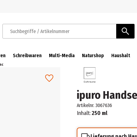
Zur Navigation springen
Zum Hauptinhalt springen
Suchbegriffe / Artikelnummer
ren
Schreibwaren
Multi-Media
Naturshop
Haushalt
nc
ipuro Handsei
Artikelnr.
3067636
Inhalt:
250 ml
Lieferung nach Ha