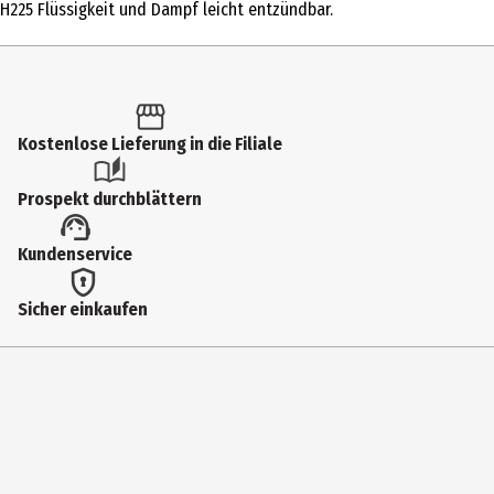
Inhaltsstoffe
H225 Flüssigkeit und Dampf leicht entzündbar.
TETRAMETHYL ACETYLOCTAHYDRONAPHTHALENES, d,l-LIMONENE,
LINALOOL, LINALYL ACETATE
Hersteller
Ipuro GmbH
Kostenlose Lieferung in die Filiale
Herstelleradresse
Prospekt durchblättern
Nordring 55 D-63843 Niedernberg
Kundenservice
Kontaktmöglichkeit
info@ipuro.com
Sicher einkaufen