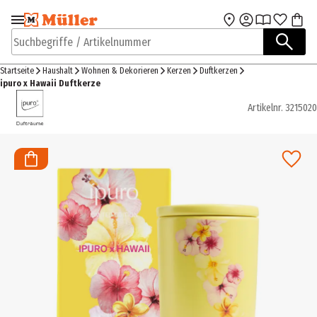
Zur Navigation
Zum Hauptinhalt
springen
springen
Suchbegriffe / Artikelnummer
Startseite
Haushalt
Wohnen & Dekorieren
Kerzen
Duftkerzen
ipuro x Hawaii Duftkerze
Artikelnr.
3215020