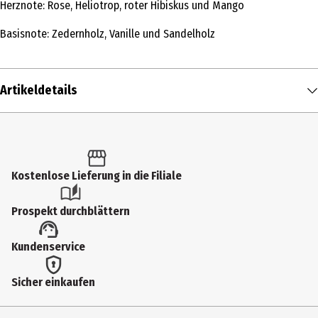
Herznote: Rose, Heliotrop, roter Hibiskus und Mango
Basisnote: Zedernholz, Vanille und Sandelholz
Artikeldetails
Inhalt
270 g
Produkttyp
Kostenlose Lieferung in die Filiale
Duftkerzen
Prospekt durchblättern
Inhaltsstoffe
Kundenservice
-
Zielgruppe
Sicher einkaufen
Erwachsene