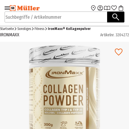
Zur Navigation
Zum Hauptinhalt
springen
springen
Suchbegriffe / Artikelnummer
Startseite
Sonstiges
Fitness
IronMaxx® Kollagenpulver
IRONMAXX
Artikelnr.
3204272