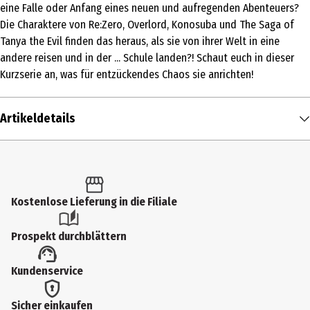
eine Falle oder Anfang eines neuen und aufregenden Abenteuers?
Die Charaktere von Re:Zero, Overlord, Konosuba und The Saga of
Tanya the Evil finden das heraus, als sie von ihrer Welt in eine
andere reisen und in der ... Schule landen?! Schaut euch in dieser
Kurzserie an, was für entzückendes Chaos sie anrichten!
Artikeldetails
Inhalt
1 Stk.
Altersfreigabe
Kostenlose Lieferung in die Filiale
FSK 12
Prospekt durchblättern
Produkttyp
Kundenservice
Multimedia
Bildformat
Sicher einkaufen