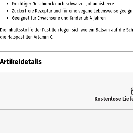
Fruchtiger Geschmack nach schwarzer Johannisbeere
Zuckerfreie Rezeptur und für eine vegane Lebensweise geeign
Geeignet für Erwachsene und Kinder ab 4 Jahren
Die Inhaltsstoffe der Pastillen legen sich wie ein Balsam auf die 
die Halspastillen Vitamin C.
Artikeldetails
Inhalt
60 Stk.
Produkttyp
Erkältung
Kostenlose Liefe
Eigenschaften
vegan
Gegenanzeigen
Das Produkt darf nicht angewendet werden 
Nebenwirkungen
Sehr selten kann bei der Anwendung des Pr