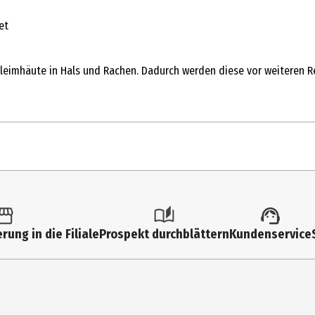
et
Schleimhäute in Hals und Rachen. Dadurch werden diese vor weiteren 
rung in die Filiale
Prospekt durchblättern
Kundenservice
bei Überempfindlichkeit gegen einen der enthaltenen Inhaltsstoffe
äparates aufgrund der Zuckeraustauschstoffe Sorbitol und Maltitol