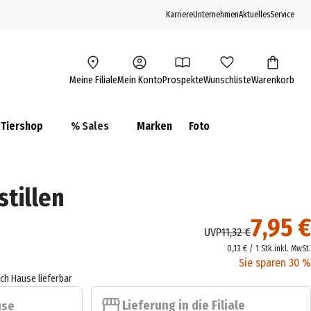
Karriere
Unternehmen
Aktuelles
Service
Meine Filiale
Mein Konto
Prospekte
Wunschliste
Warenkorb
Tiershop
% Sales
Marken
Foto
stillen
7,95 €
UVP
11,32 €
0,13 € / 1 Stk.
inkl. MwSt.
Sie sparen 30 %
ach Hause lieferbar
Lieferung in die Filiale
use