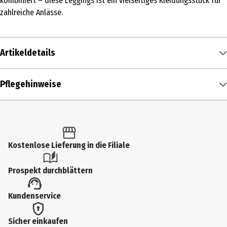
kombiniert – diese Leggings ist ein vielseitiges Kleidungsstück für
zahlreiche Anlässe.
Artikeldetails
Inhalt
Pflegehinweise
1 Stk.
Produkttyp
Leggings
Kostenlose Lieferung in die Filiale
DEN
55
Prospekt durchblättern
Größenspanne
Kundenservice
M
Farbe
Sicher einkaufen