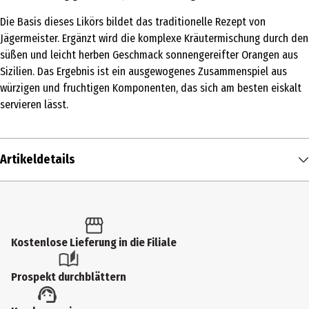
Die Basis dieses Likörs bildet das traditionelle Rezept von
Jägermeister. Ergänzt wird die komplexe Kräutermischung durch den
süßen und leicht herben Geschmack sonnengereifter Orangen aus
Sizilien. Das Ergebnis ist ein ausgewogenes Zusammenspiel aus
würzigen und fruchtigen Komponenten, das sich am besten eiskalt
servieren lässt.
Artikeldetails
Inhalt
0.7 l
Altersfreigabe
Kostenlose Lieferung in die Filiale
18
Prospekt durchblättern
Produkttyp