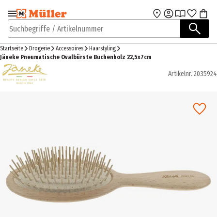
Zur Navigation
Zum Hauptinhalt
springen
springen
Suchbegriffe / Artikelnummer
Startseite
Drogerie
Accessoires
Haarstyling
Jäneke Pneumatische Ovalbürste Buchenholz 22,5x7cm
Artikelnr.
2035924