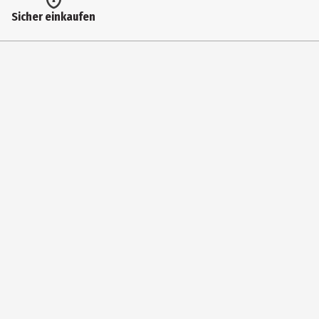
Herstelleradresse
Sicher einkaufen
Via Verdi 9, 20837 Veduggio (Monza e Brianza), Italy
Kontaktmöglichkeit
export@janeke.it