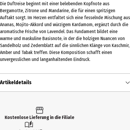
Die Duftreise beginnt mit einer belebenden Kopfnote aus
Bergamotte, Zitrone und Mandarine, die für einen spritzigen
Auftakt sorgt. Im Herzen entfaltet sich eine fesselnde Mischung aus
Ananas, Mojito-Akkord und würzigem Kardamom, ergänzt durch die
aromatische Frische von Lavendel. Das Fundament bildet eine
warme und maskuline Basisnote, in der die holzigen Nuancen von
Sandelholz und Zedernblatt auf die sinnlichen Klänge von Kaschmir,
Amber und Tabak treffen. Diese Komposition schafft einen
unvergesslichen und langanhaltenden Eindruck.
Artikeldetails
Inhalt
100 ml
Produkttyp
Kostenlose Lieferung in die Filiale
Eau de Toilette