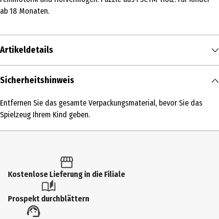
ab 18 Monaten.
Artikeldetails
Inhalt
Sicherheitshinweis
1 Stk.
Entfernen Sie das gesamte Verpackungsmaterial, bevor Sie das
Produkttyp
Spielzeug Ihrem Kind geben.
Sonstiges Spielzeug
Altersempfehlung ab
18 Monate
Kostenlose Lieferung in die Filiale
Artikelnummer des Herstellers
J07102
Prospekt durchblättern
Hersteller