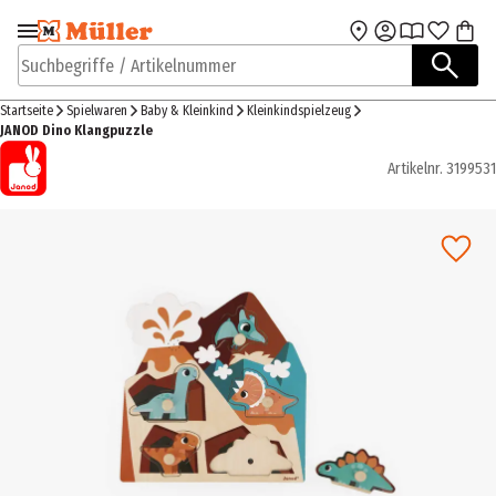
Zur Navigation
Zum Hauptinhalt
springen
springen
Suchbegriffe / Artikelnummer
Startseite
Spielwaren
Baby & Kleinkind
Kleinkindspielzeug
JANOD Dino Klangpuzzle
Artikelnr.
3199531