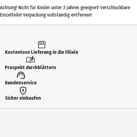
1 Stk.
Achtung! Nicht für Kinder unter 3 Jahren geeignet! Verschluckbare
Produkttyp
Einzelteile! Verpackung vollständig entfernen!
Kindergarten
Altersempfehlung ab
3 Jahre
Kostenlose Lieferung in die Filiale
Altersempfehlung bis
8 Jahre
Prospekt durchblättern
Artikelnummer des Herstellers
Kundenservice
J02584
Hersteller
Sicher einkaufen
Juratoys SAS
Herstelleradresse
13, Rue de Industrie 39270 Orgelet
Kontaktmöglichkeit