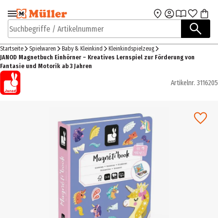
Zur Navigation
Zum Hauptinhalt
springen
springen
Suchbegriffe / Artikelnummer
Startseite
Spielwaren
Baby & Kleinkind
Kleinkindspielzeug
JANOD Magnetbuch Einhörner – Kreatives Lernspiel zur Förderung von
Fantasie und Motorik ab 3 Jahren
Artikelnr.
3116205