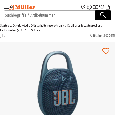
Zur Navigation
Zum Hauptinhalt
springen
springen
Suchbegriffe / Artikelnummer
Startseite
Multi-Media
Unterhaltungselektronik
Kopfhörer & Lautsprecher
Lautsprecher
JBL Clip 5 Blau
JBL
Artikelnr.
3029615