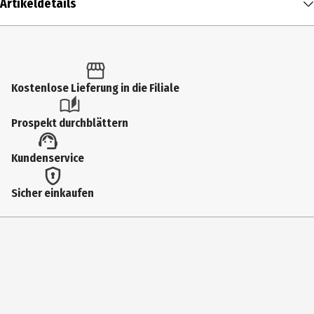
Artikeldetails
Inhalt
1 Stk.
Produkttyp
Kostenlose Lieferung in die Filiale
Kopfhörer
Prospekt durchblättern
Anschlüsse
Kundenservice
USB-C
Modellnummer
Sicher einkaufen
JBLT520CWHT
Höhe
205 mm
Breite
223 mm