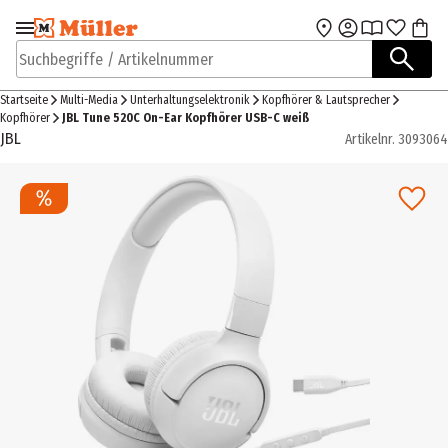
Zur Navigation
Zum Hauptinhalt
springen
springen
Suchbegriffe / Artikelnummer
Startseite
Multi-Media
Unterhaltungselektronik
Kopfhörer & Lautsprecher
Kopfhörer
JBL Tune 520C On-Ear Kopfhörer USB-C weiß
JBL
Artikelnr.
3093064