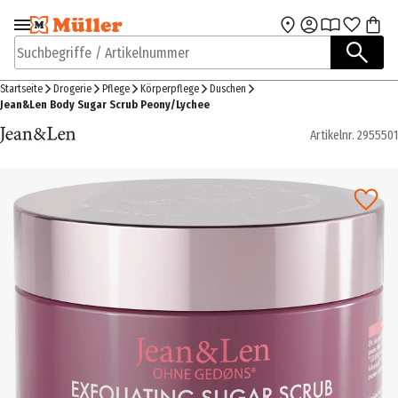
Zur Navigation
Zum Hauptinhalt
springen
springen
Suchbegriffe / Artikelnummer
Startseite
Drogerie
Pflege
Körperpflege
Duschen
Jean&Len Body Sugar Scrub Peony/Lychee
Artikelnr.
2955501