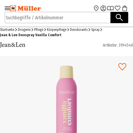
Zur Navigation
Zum Hauptinhalt
springen
springen
Suchbegriffe / Artikelnummer
Startseite
Drogerie
Pflege
Körperpflege
Deodorants
Spray
Jean & Len Deospray Vanilla Comfort
Artikelnr.
3194540