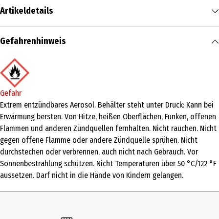
Artikeldetails
Inhalt
Gefahrenhinweis
150 ml
Produkttyp
Spray
Gefahr
Einsatzbereich
Extrem entzündbares Aerosol. Behälter steht unter Druck: Kann bei
Erwärmung bersten. Von Hitze, heißen Oberflächen, Funken, offenen
Pflege
Flammen und anderen Zündquellen fernhalten. Nicht rauchen. Nicht
Inhaltsstoffe
gegen offene Flamme oder andere Zündquelle sprühen. Nicht
durchstechen oder verbrennen, auch nicht nach Gebrauch. Vor
Ingredients: butane, propane, alcohol denat., parfum, triethyl
Sonnenbestrahlung schützen. Nicht Temperaturen über 50 °C/122 °F
citrate, glycerin, propylene glycol, aqua, ethylhexylglycerin,
aussetzen. Darf nicht in die Hände von Kindern gelangen.
vanillin, octenidine hcl, tetramethyl acetyloctahydronaphthalenes,
juniperus virginiana oil, dimethyl phenethyl acetate.
Anwendungshinweis