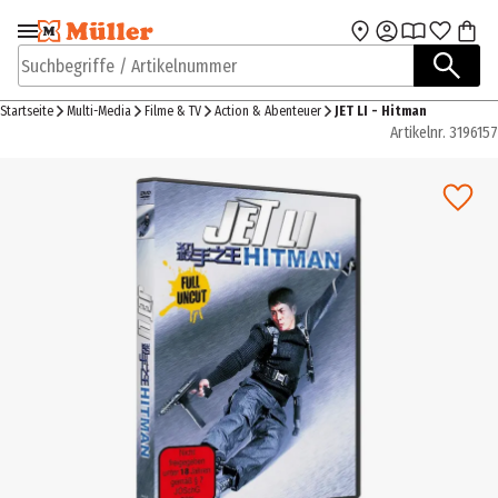
Zur Navigation
Zum Hauptinhalt
springen
springen
Suchbegriffe / Artikelnummer
Startseite
Multi-Media
Filme & TV
Action & Abenteuer
JET LI - Hitman
Artikelnr.
3196157