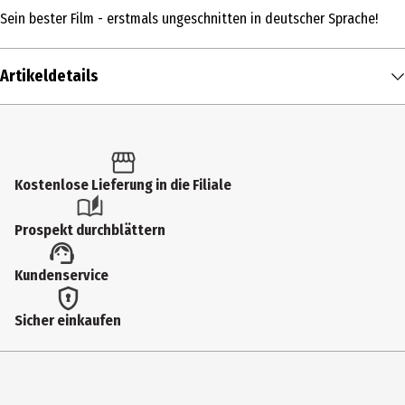
Sein bester Film - erstmals ungeschnitten in deutscher Sprache!
Artikeldetails
Inhalt
1 Stk.
Altersfreigabe
Kostenlose Lieferung in die Filiale
FSK 18
Prospekt durchblättern
Produkttyp
Kundenservice
Multimedia
Bildformat
Sicher einkaufen
1781|169
Anzahl Bonusdiscs
0