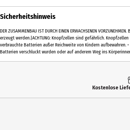
Inhalt
Sicherheitshinweis
Produkttyp
DER ZUSAMMENBAU IST DURCH EINEN ERWACHSENEN VORZUNEHMEN. Bitte
Altersempfehlung ab
erzeugt werden.|ACHTUNG: Knopfzellen sind gefährlich. Knopfzellen
verbrauchte Batterien außer Reichweite von Kindern aufbewahren. • 
Artikelnummer des Herstellers
Batterien verschluckt wurden oder auf anderem Weg ins Körperinner
Hersteller
Herstelleradresse
Kontaktmöglichkeit
Kostenlose Liefe