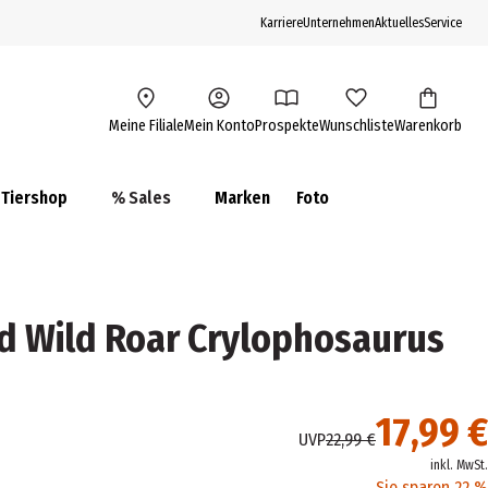
Karriere
Unternehmen
Aktuelles
Service
Meine Filiale
Mein Konto
Prospekte
Wunschliste
Warenkorb
Tiershop
% Sales
Marken
Foto
ld Wild Roar Crylophosaurus
17,99 €
UVP
22,99 €
inkl. MwSt.
Sie sparen 22 %