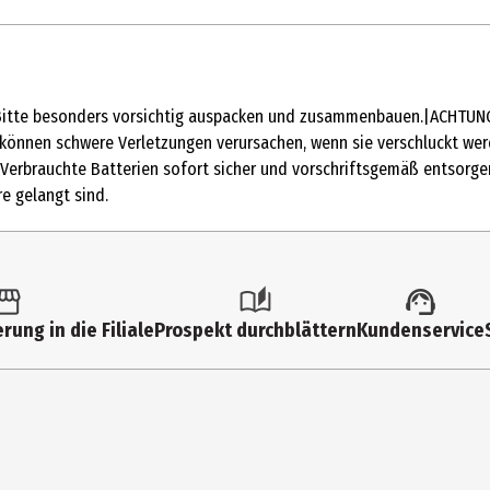
1 Stk.
Action Figuren
 besonders vorsichtig auspacken und zusammenbauen.|ACHTUNG: Ni
4 Jahre
 können schwere Verletzungen verursachen, wenn sie verschluckt we
Verbrauchte Batterien sofort sicher und vorschriftsgemäß entsorgen.
JKL80
e gelangt sind.
Mattel Europa B.V.
Gondel 1, 1186 MJ Amstelveen, Niederlande
service.mattel.com
rung in die Filiale
Prospekt durchblättern
Kundenservice