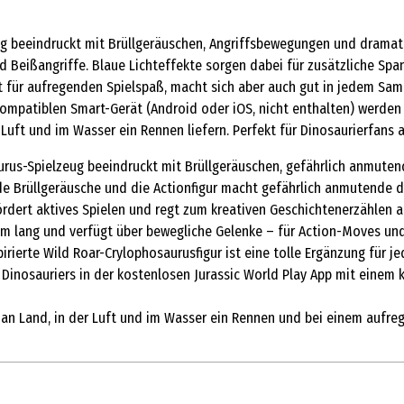
ug beeindruckt mit Brüllgeräuschen, Angriffsbewegungen und dramat
Beißangriffe. Blaue Lichteffekte sorgen dabei für zusätzliche Spann
reit für aufregenden Spielspaß, macht sich aber auch gut in jedem 
ompatiblen Smart-Gerät (Android oder iOS, nicht enthalten) werden e
 Luft und im Wasser ein Rennen liefern. Perfekt für Dinosaurierfans
saurus-Spielzeug beeindruckt mit Brüllgeräuschen, gefährlich anmut
lde Brüllgeräusche und die Actionfigur macht gefährlich anmutende 
ördert aktives Spielen und regt zum kreativen Geschichtenerzählen a
8 cm lang und verfügt über bewegliche Gelenke – für Action-Moves und
pirierte Wild Roar-Crylophosaurusfigur ist eine tolle Ergänzung für 
nosauriers in der kostenlosen Jurassic World Play App mit einem k
ge an Land, in der Luft und im Wasser ein Rennen und bei einem auf