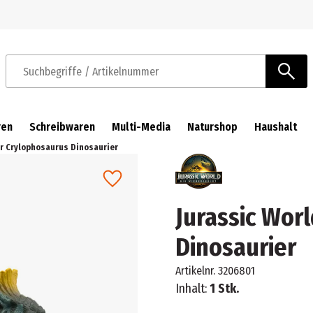
Zur Navigation springen
Zum Hauptinhalt springen
Suchbegriffe / Artikelnummer
ren
Schreibwaren
Multi-Media
Naturshop
Haushalt
ar Crylophosaurus Dinosaurier
Jurassic Wor
Dinosaurier
Artikelnr.
3206801
Inhalt:
1 Stk.