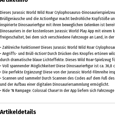
Dieses Jurassic World Wild Roar Crylophosaurus-Dinosaurierspielze
Brüllgeräusche und die Actionfigur macht bedrohliche Kopfstöße und 
inspirierte Dinosaurierfigur mit ihren beweglichen Gelenken ist be
Dinosauriers in der kostenlosen Jurassic World Play App mit einem k
freigeschaltet, bei dem sich verschiedene Fahrzeuge an Land, in der
• Zahlreiche Funktionen! Dieses Jurassic World Wild Roar Crylopho
• Angriffs- und Brüll-Action! Durch Drücken des Knopfes ertönen wi
durch dramatische blaue Lichteffekte. Dieses Wild Roar-Spielzeug f
• Voll spannender Möglichkeiten! Diese Dinosaurierfigur ist ca. 36,
• Die perfekte Ergänzung! Diese von der Jurassic World-Filmreihe ins
• Scannen und sammeln! Durch Scannen des Codes auf dem Fuß des Di
und der Aufbau einer digitalen Dinosauriersammlung ermöglicht.
• Ride 'N Rampage: Colossal Chase! In der App liefern sich Fahrzeu
Artikeldetails