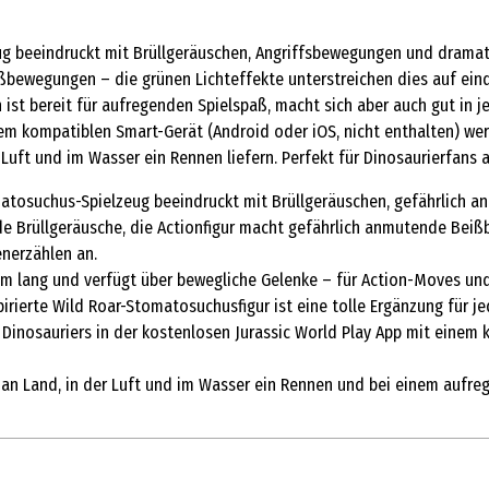
ug beeindruckt mit Brüllgeräuschen, Angriffsbewegungen und dramat
bewegungen – die grünen Lichteffekte unterstreichen dies auf eindr
ken ist bereit für aufregenden Spielspaß, macht sich aber auch gut 
em kompatiblen Smart-Gerät (Android oder iOS, nicht enthalten) werd
 Luft und im Wasser ein Rennen liefern. Perfekt für Dinosaurierfans
tomatosuchus-Spielzeug beeindruckt mit Brüllgeräuschen, gefährlich
lde Brüllgeräusche, die Actionfigur macht gefährlich anmutende Bei
enerzählen an.
,8 cm lang und verfügt über bewegliche Gelenke – für Action-Moves u
spirierte Wild Roar-Stomatosuchusfigur ist eine tolle Ergänzung für 
nosauriers in der kostenlosen Jurassic World Play App mit einem k
ge an Land, in der Luft und im Wasser ein Rennen und bei einem auf