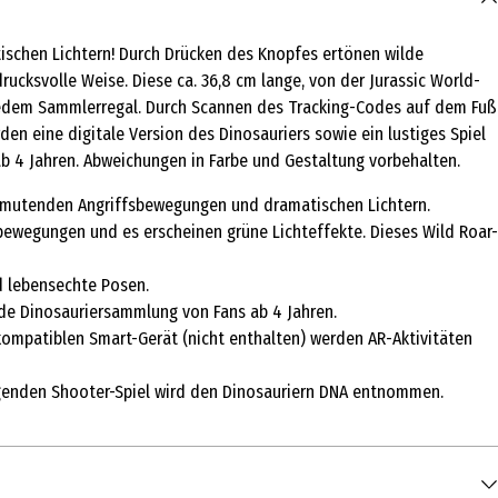
ischen Lichtern! Durch Drücken des Knopfes ertönen wilde
ucksvolle Weise. Diese ca. 36,8 cm lange, von der Jurassic World-
in jedem Sammlerregal. Durch Scannen des Tracking-Codes auf dem Fuß
en eine digitale Version des Dinosauriers sowie ein lustiges Spiel
 ab 4 Jahren. Abweichungen in Farbe und Gestaltung vorbehalten.
 anmutenden Angriffsbewegungen und dramatischen Lichtern.
ßbewegungen und es erscheinen grüne Lichteffekte. Dieses Wild Roar-
nd lebensechte Posen.
jede Dinosauriersammlung von Fans ab 4 Jahren.
ompatiblen Smart-Gerät (nicht enthalten) werden AR-Aktivitäten
regenden Shooter-Spiel wird den Dinosauriern DNA entnommen.