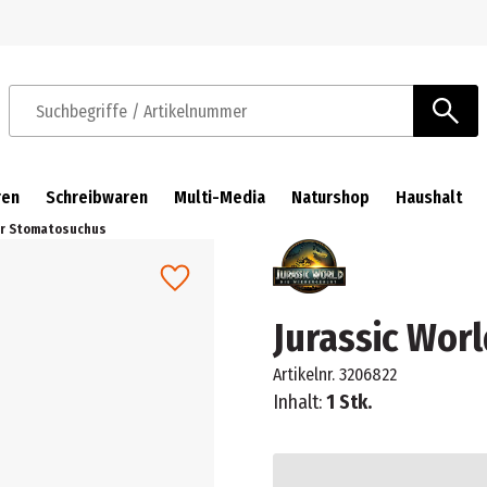
Zur Navigation springen
Zum Hauptinhalt springen
Suchbegriffe / Artikelnummer
ren
Schreibwaren
Multi-Media
Naturshop
Haushalt
ar Stomatosuchus
Jurassic Wor
Artikelnr.
3206822
Inhalt:
1 Stk.