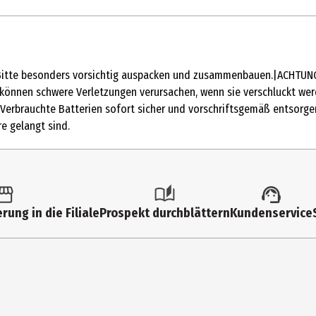
1 Stk.
Action Figuren
 besonders vorsichtig auspacken und zusammenbauen.|ACHTUNG: Ni
4 Jahre
 können schwere Verletzungen verursachen, wenn sie verschluckt we
Verbrauchte Batterien sofort sicher und vorschriftsgemäß entsorgen.
JKL82
e gelangt sind.
Mattel Europa B.V.
Gondel 1, 1186 MJ Amstelveen, Niederlande
service.mattel.com
rung in die Filiale
Prospekt durchblättern
Kundenservice