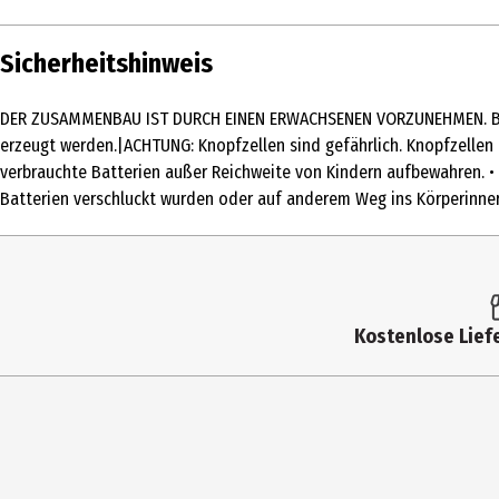
Inhalt
Sicherheitshinweis
Produkttyp
DER ZUSAMMENBAU IST DURCH EINEN ERWACHSENEN VORZUNEHMEN. Bitte
Altersempfehlung ab
erzeugt werden.|ACHTUNG: Knopfzellen sind gefährlich. Knopfzellen
verbrauchte Batterien außer Reichweite von Kindern aufbewahren. • 
Artikelnummer des Herstellers
Batterien verschluckt wurden oder auf anderem Weg ins Körperinner
Hersteller
Herstelleradresse
Kontaktmöglichkeit
Kostenlose Liefe