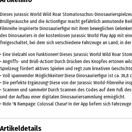
Dieses Jurassic World Wild Roar Stomatosuchus-Dinosaurierspielze
Brüllgeräusche und die Actionfigur macht gefährlich anmutende Beiß
Filmreihe inspirierte Dinosaurierfigur mit ihren beweglichen Gelen
des Dinosauriers in der kostenlosen Jurassic World Play App mit ein
freigeschaltet, bei dem sich verschiedene Fahrzeuge an Land, in der
• Eine Vielzahl von Funktionen! Dieses Jurassic World Wild Roar S
• Angriffs- und Brüll-Action! Durch Drücken des Knopfes ertönen wi
Spielzeug fördert aktives Spielen und regt zum kreativen Geschicht
• Voll spannender Möglichkeiten! Diese Dinosaurierfigur ist ca. 36
• Die perfekte Ergänzung! Diese von der Jurassic World-Filmreihe in
• Scannen und sammeln! Durch Scannen des Codes auf dem Fuß des Di
und der Aufbau einer digitalen Dinosauriersammlung ermöglicht.
• Ride 'N Rampage: Colossal Chase! In der App liefern sich Fahrzeu
Artikeldetails