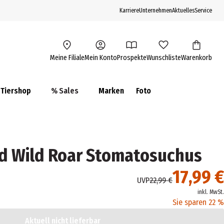
Karriere
Unternehmen
Aktuelles
Service
Meine Filiale
Mein Konto
Prospekte
Wunschliste
Warenkorb
Tiershop
% Sales
Marken
Foto
ld Wild Roar Stomatosuchus
17,99 €
UVP
22,99 €
inkl. MwSt.
Sie sparen 22 %
Aktuell nicht lieferbar