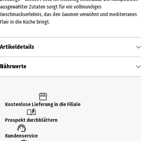
ausgewählter Zutaten sorgt für ein vollmundiges
Geschmackserlebnis, das den Gaumen verwöhnt und mediterranes
Flair in die Küche bringt.
Artikeldetails
Inhalt
Nährwerte
180 g
Nährwerte je
100 g
Produkttyp
Brennwert
572 kcal / 2.361 kJ
Ketchup, Saucen & Pesto
Kostenlose Lieferung in die Filiale
Zutaten
Natives Olivenöl extra, Genueser Basilikum 23 %, CASHEWKERNE,
Prospekt durchblättern
Sonnenblumenol, Salz Parmigiano Reggiano, Käse, (KUHMILCH, Salz,
Lab), PINIENKERNE, Säureregulator: Citronensäure,
Kundenservice
Antioxidationsmittel: Ascorbinsäure,