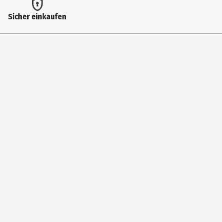
Konservierungsstoff:Kaliumsorbat.
Sicher einkaufen
Allergenhinweis
Milch und Milcherzeugnisse • Schalenfrüchte (Cashewkerne,
Pinienkerne)
Herkunftsland
Italien
Hersteller
Käfer AG
Herstelleradresse
Heimstettener Straße 1 , DE-85599 Vaterstetten
Kontaktmöglichkeit
www.feinkost-kaefer.de