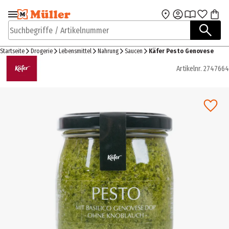
Zur Navigation
Zum Hauptinhalt
springen
springen
Suchbegriffe / Artikelnummer
Startseite
Drogerie
Lebensmittel
Nahrung
Saucen
Käfer Pesto Genovese
Artikelnr.
2747664