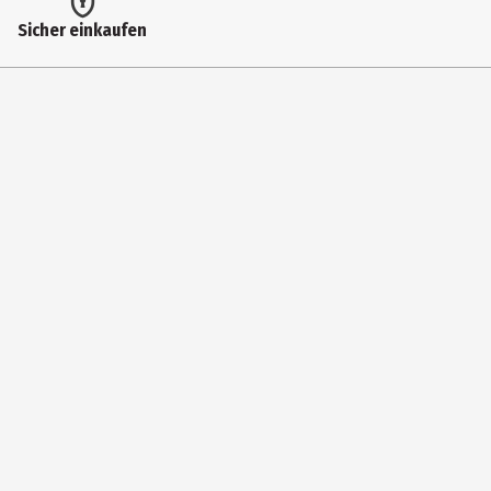
Breite
Sicher einkaufen
31 cm
Fassungsvermögen
5 l
Geeignet für
Backofen
Farbe
Schwarz, Transparent
Höhe
36.5 cm
Materialdetails
Stahl, Kunststoff
Tiefe