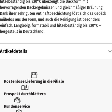
hitzebeständig bis 230°C überzeugt die Backform mit
hervorragenden Backergebnissen und gleichmäßiger Bräunung.
Dank ihrer sehr guten Antihaftbeschichtung löst sich das Gebäck
mühelos aus der Form, und auch die Reinigung ist besonders
einfach. Langlebig, formstabil und hitzebeständig bis 230°C –
hergestellt in Deutschland.
Artikeldetails
Inhalt
1 Stk.
Produkttyp
Kostenlose Lieferung in die Filiale
Backformen
Prospekt durchblättern
Produkteigenschaft
Kundenservice
antihaftbeschichtet|hitzebständig