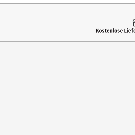
Altersempfehlung ab
Artikelnummer des Herstellers
Materialdetails
Kostenlose Liefe
Zielgruppe
Hersteller
Herstelleradresse
Kontaktmöglichkeit