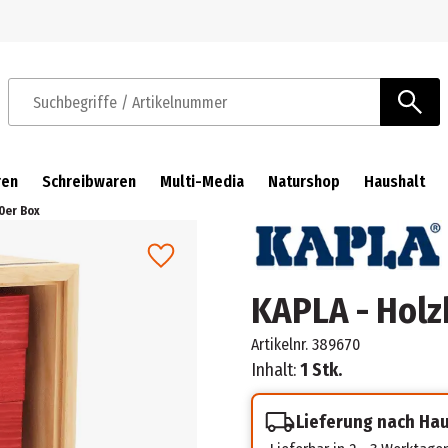
Zur Navigation springen
Zum Hauptinhalt springen
Suchbegriffe / Artikelnummer
ren
Schreibwaren
Multi-Media
Naturshop
Haushalt
0er Box
KAPLA - Holz
Artikelnr.
389670
Inhalt:
1 Stk.
Lieferung nach Ha