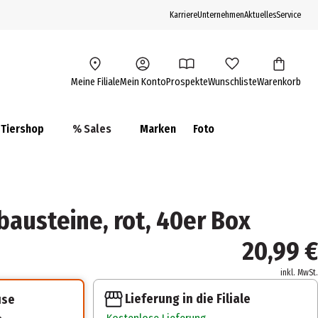
Karriere
Unternehmen
Aktuelles
Service
Meine Filiale
Mein Konto
Prospekte
Wunschliste
Warenkorb
Tiershop
% Sales
Marken
Foto
bausteine, rot, 40er Box
20,99 €
inkl. MwSt.
Lieferung in die Filiale
use