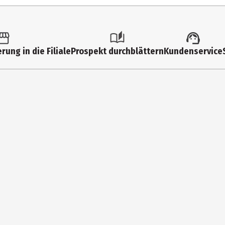
3 Jahre
C40R
Holz (Hauptsächlich)
rung in die Filiale
Prospekt durchblättern
Kundenservice
Kindergartenkinder|Grundschüler
KAPLA France SARL
98, Avenue de la garonne 33440 St Louis de Montferrand
https://www.kapla.com/de/