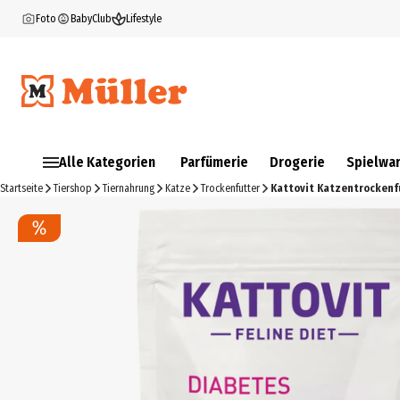
Foto
BabyClub
Lifestyle
Alle Kategorien
Parfümerie
Drogerie
Spielwa
Startseite
Tiershop
Tiernahrung
Katze
Trockenfutter
Kattovit Katzentrockenf