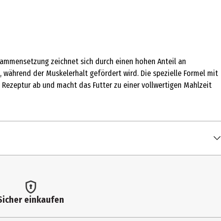
usammensetzung zeichnet sich durch einen hohen Anteil an
, während der Muskelerhalt gefördert wird. Die spezielle Formel mit
 Rezeptur ab und macht das Futter zu einer vollwertigen Mahlzeit
Sicher einkaufen
 einzuholen. Empfohlene Fütterungsdauer: Zur
nate. Eine durchschnittlich große Katze (4 kg) erhält ca. 60g pro