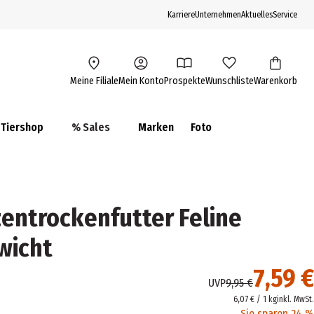
Karriere
Unternehmen
Aktuelles
Service
Meine Filiale
Mein Konto
Prospekte
Wunschliste
Warenkorb
Tiershop
% Sales
Marken
Foto
zentrockenfutter Feline
wicht
7,59 €
UVP
9,95 €
6,07 € / 1 kg
inkl. MwSt.
Sie sparen 24 %