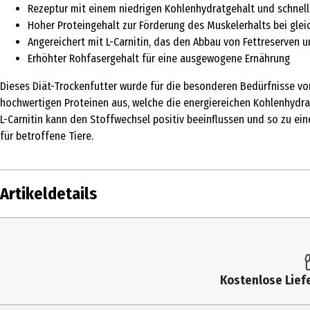
Rezeptur mit einem niedrigen Kohlenhydratgehalt und schnell
Hoher Proteingehalt zur Förderung des Muskelerhalts bei glei
Angereichert mit L-Carnitin, das den Abbau von Fettreserven 
Erhöhter Rohfasergehalt für eine ausgewogene Ernährung
Dieses Diät-Trockenfutter wurde für die besonderen Bedürfnisse vo
hochwertigen Proteinen aus, welche die energiereichen Kohlenhydrat
L-Carnitin kann den Stoffwechsel positiv beeinflussen und so zu ei
für betroffene Tiere.
Artikeldetails
Inhalt
1250 g
Produkttyp
Trockenfutter
Kostenlose Liefe
Fütterungsempfehlung
Es wird empfohlen, vor der Verwendung 
Gewichtsreduzierung: bis zum Erreichen 