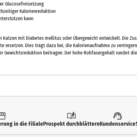
er Glucosefreisetzung
chzeitiger Kalorienreduktion
unterstützen kann
n Katzen mit Diabetes mellitus oder Übergewicht entwickelt. Die Z
e ersetzen. Dies trägt dazu bei, die Kalorienaufnahme zu verringern
ner Gewichtsreduktion beitragen. Der hohe Rohfasergehalt rundet die
rung in die Filiale
Prospekt durchblättern
Kundenservice
oder vor Verlängerung der Fütterungsdauer den Rat eines Tierarztes
des angestrebten Körpergewichts. Zur Glukoseregulierung: bis zu 6 Mo