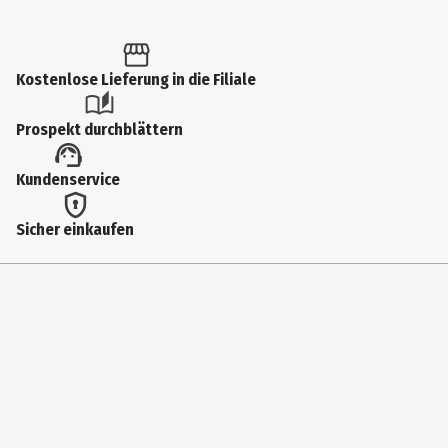
Inhalt
1 Stk.
Produkttyp
Kostenlose Lieferung in die Filiale
Pfannen
Prospekt durchblättern
Durchmesser
Kundenservice
24 cm
Geeignet für
Sicher einkaufen
Elektroherd|Gasherd|Induktionsherd
Gewicht
1100 g
Farbe
grau
Höhe