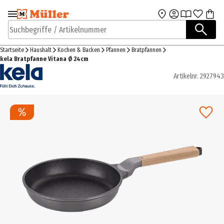
Zur Navigation
Zum Hauptinhalt
springen
springen
Suchbegriffe / Artikelnummer
Startseite
Haushalt
Kochen & Backen
Pfannen
Bratpfannen
kela Bratpfanne Vitana Ø 24cm
Artikelnr.
2927943