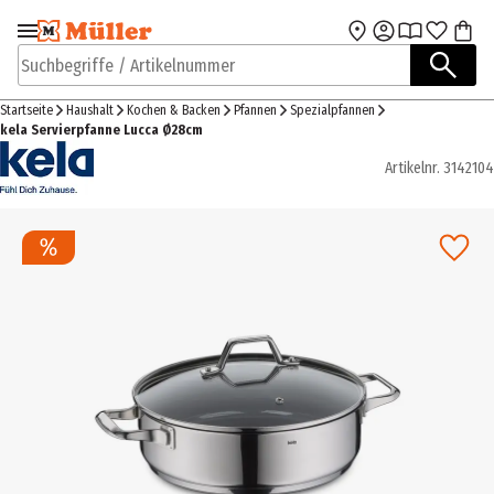
Zur Navigation
Zum Hauptinhalt
springen
springen
Suchbegriffe / Artikelnummer
Startseite
Haushalt
Kochen & Backen
Pfannen
Spezialpfannen
kela Servierpfanne Lucca Ø28cm
Artikelnr.
3142104