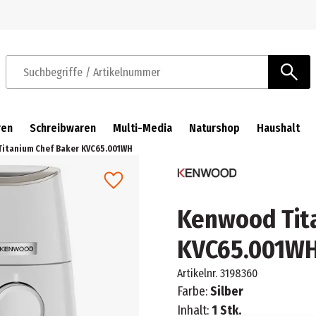
Zur Navigation springen
Zum Hauptinhalt springen
Suchbegriffe / Artikelnummer
ren
Schreibwaren
Multi-Media
Naturshop
Haushalt
itanium Chef Baker KVC65.001WH
Kenwood Tit
KVC65.001W
Artikelnr.
3198360
Farbe:
Silber
Inhalt:
1 Stk.