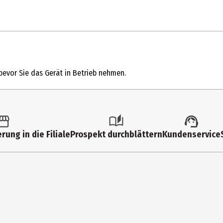
1 Stk.
Küchenmaschine
bevor Sie das Gerät in Betrieb nehmen.
5 l
1200 W
bedienungsfreundlich
rung in die Filiale
Prospekt durchblättern
Kundenservice
Silber
KVC65.001WH
31.5 cm
22.5 cm