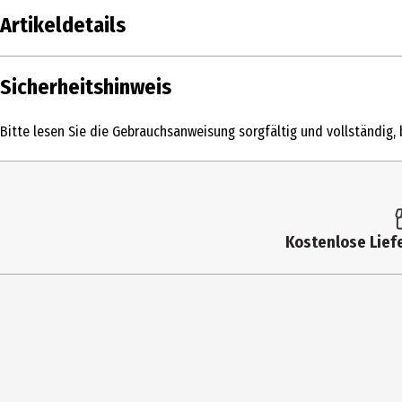
Artikeldetails
Inhalt
Sicherheitshinweis
Produkttyp
Bitte lesen Sie die Gebrauchsanweisung sorgfältig und vollständig, 
Fassungsvermögen
Leistung in Watt
Produkteigenschaft
Kostenlose Liefe
Farbe
Modellnummer
Höhe
Breite