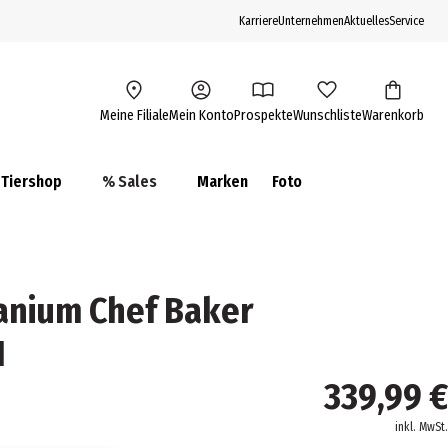
Karriere
Unternehmen
Aktuelles
Service
Meine Filiale
Mein Konto
Prospekte
Wunschliste
Warenkorb
Tiershop
% Sales
Marken
Foto
anium Chef Baker
H
339,99 €
inkl. MwSt.