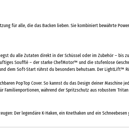
tzung für alle, die das Backen lieben. Sie kombiniert bewährte Powe
st du alle Zutaten direkt in der Schüssel oder im Zubehör – bis zu 
 luftiges Soufflé – der starke ChefMotor™ und die stufenlose Gesch
und dem Soft-Start rührst du besonders behutsam. Der LightLift™ Rü
tauschbaren PopTop Cover. So kannst du das Design deiner Maschine 
für Familienportionen, während der Spritzschutz aus robustem Tritan
kzeugen: Der legendäre K-Haken, ein Knethaken und ein Schneebesen 