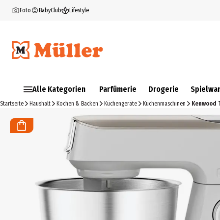
Foto
BabyClub
Lifestyle
Alle Kategorien
Parfümerie
Drogerie
Spielwa
Startseite
Haushalt
Kochen & Backen
Küchengeräte
Küchenmaschinen
Kenwood T