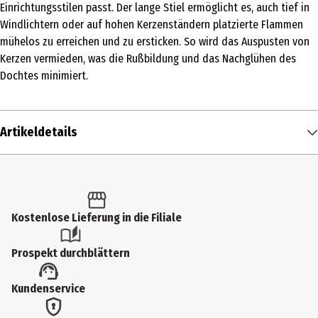
Einrichtungsstilen passt. Der lange Stiel ermöglicht es, auch tief in
Windlichtern oder auf hohen Kerzenständern platzierte Flammen
mühelos zu erreichen und zu ersticken. So wird das Auspusten von
Kerzen vermieden, was die Rußbildung und das Nachglühen des
Dochtes minimiert.
Artikeldetails
Inhalt
1 Stk.
Produkttyp
Kostenlose Lieferung in die Filiale
Deko-Zubehör
Prospekt durchblättern
Durchmesser
Kundenservice
2.3 cm
Gewicht