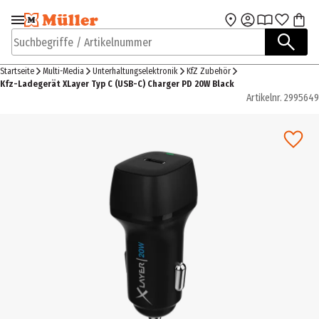
Zur Navigation
Zum Hauptinhalt
springen
springen
Suchbegriffe / Artikelnummer
Startseite
Multi-Media
Unterhaltungselektronik
KfZ Zubehör
Kfz-Ladegerät XLayer Typ C (USB-C) Charger PD 20W Black
Artikelnr.
2995649