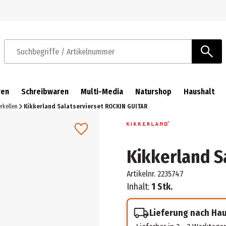
Zur Navigation springen
Zum Hauptinhalt springen
Suchbegriffe / Artikelnummer
ren
Schreibwaren
Multi-Media
Naturshop
Haushalt
erkellen
Kikkerland Salatservierset ROCKIN GUITAR
Kikkerland S
Artikelnr.
2235747
Inhalt:
1 Stk.
Lieferung nach Ha