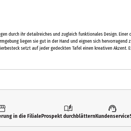
en durch ihr detailreiches und zugleich funktionales Design. Einer 
Formgebung liegen sie gut in der Hand und eignen sich hervorragend
erbesteck setzt auf jeder gedeckten Tafel einen kreativen Akzent. 
1 Stk.
Auffüller und Kellen
rung in die Filiale
Prospekt durchblättern
Kundenservice
Kikkerland Europe B.V.