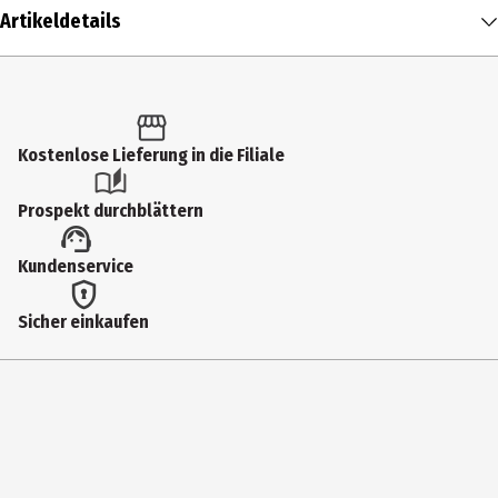
Artikeldetails
Inhalt
1 Stk.
Altersfreigabe
Kostenlose Lieferung in die Filiale
6
Prospekt durchblättern
Produkttyp
Kundenservice
Multimedia
Anzahl Bonusdiscs
Sicher einkaufen
0
Produktionsjahr
2022
Virtual Reality
Nein