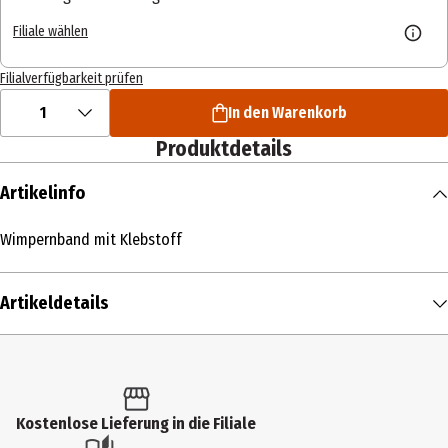
Filiale wählen
Filialverfügbarkeit prüfen
1
In den Warenkorb
Produktdetails
Artikelinfo
Wimpernband mit Klebstoff
Artikeldetails
Inhalt
1 Stk.
Produkttyp
Kostenlose Lieferung in die Filiale