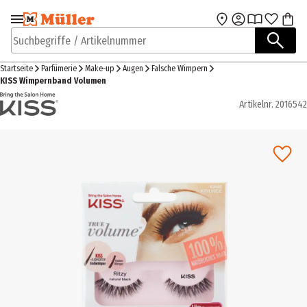
Zur Navigation
Zum Hauptinhalt
springen
springen
Suchbegriffe / Artikelnummer
Startseite
Parfümerie
Make-up
Augen
Falsche Wimpern
KISS Wimpernband Volumen
Artikelnr.
2016542