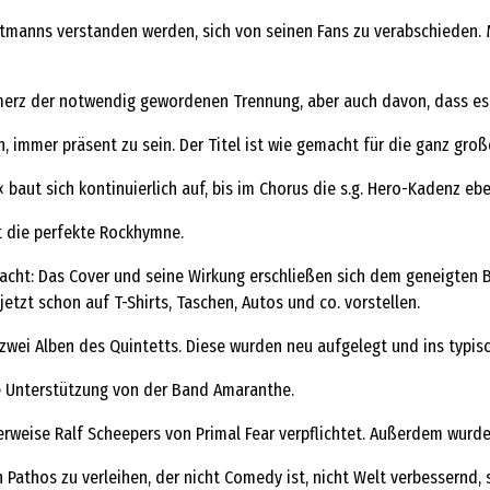
tmanns verstanden werden, sich von seinen Fans zu verabschieden. M
z der notwendig gewordenen Trennung, aber auch davon, dass es we
n, immer präsent zu sein. Der Titel ist wie gemacht für die ganz gro
aut sich kontinuierlich auf, bis im Chorus die s.g. Hero-Kadenz eb
st die perfekte Rockhymne.
ht: Das Cover und seine Wirkung erschließen sich dem geneigten Bet
etzt schon auf T-Shirts, Taschen, Autos und co. vorstellen.
 zwei Alben des Quintetts. Diese wurden neu aufgelegt und ins typi
e Unterstützung von der Band Amaranthe.
eise Ralf Scheepers von Primal Fear verpflichtet. Außerdem wurde 
 Pathos zu verleihen, der nicht Comedy ist, nicht Welt verbessernd, 