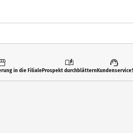
1 Stk.
Multimedia
rung in die Filiale
Prospekt durchblättern
Kundenservice
Kissin Dynamite
Kissin' Dynamite Records
CD
Rock international
1