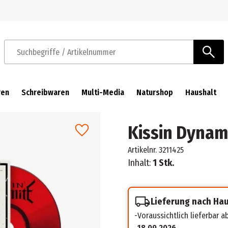
Zur Navigation springen
Zum Hauptinhalt springen
Suchbegriffe / Artikelnummer
ren
Schreibwaren
Multi-Media
Naturshop
Haushalt
Kissin Dynami
Artikelnr.
3211425
Inhalt:
1 Stk.
Lieferung nach Ha
Voraussichtlich lieferbar 
18.09.2026