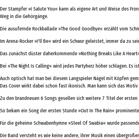
Der Stampfer »I Salute You« kann als eigene Art und Weise des Fron
Weg in die Gehörgänge.
Die ausufernde Rockballade »The Good Goodbye« erzählt vom Schmer
Im Arena-Rocker »I'll Be« wird ein Schwur geleistet, immer da zu sei
Das zunächst düster daherkommende »Nothing Breaks Like A Heart« b
Bei »The Night Is Calling« wird jedes Partyherz höher schlagen. Es i
Auch optisch hat man bei diesem Langspieler Nägel mit Köpfen gemac
Das Cover wirkt dabei schon fast ikonisch. Man kann sich das Motiv j
Zu den brandneuen 6 Songs gesellen sich weitere 7 Titel der ersten
So bekam ein Song der ersten Stunde »Out In The Rain« prominent
Für die geheime Schwabenhymne »Steel Of Swabia« wurde passenderw
Die Band versteht es wie keine andere, ihrer Musik einen übergroßen