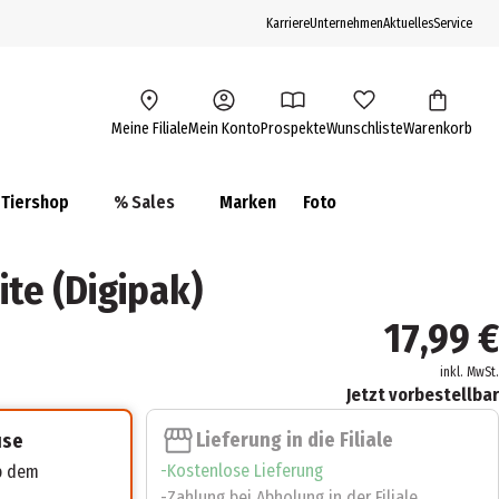
Karriere
Unternehmen
Aktuelles
Service
Meine Filiale
Mein Konto
Prospekte
Wunschliste
Warenkorb
Tiershop
% Sales
Marken
Foto
te (Digipak)
17,99 €
inkl. MwSt.
Jetzt vorbestellbar
Lieferung in die Filiale
use
Kostenlose Lieferung
ab dem
Zahlung bei Abholung in der Filiale