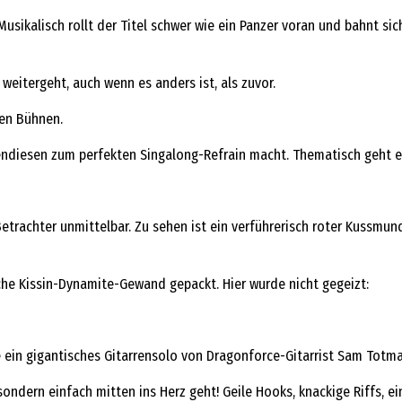
usikalisch rollt der Titel schwer wie ein Panzer voran und bahnt s
itergeht, auch wenn es anders ist, als zuvor.
ßen Bühnen.
endiesen zum perfekten Singalong-Refrain macht. Thematisch geht e
rachter unmittelbar. Zu sehen ist ein verführerisch roter Kussmund
sche Kissin-Dynamite-Gewand gepackt. Hier wurde nicht gegeizt:
ein gigantisches Gitarrensolo von Dragonforce-Gitarrist Sam Totma
sondern einfach mitten ins Herz geht! Geile Hooks, knackige Riffs, e