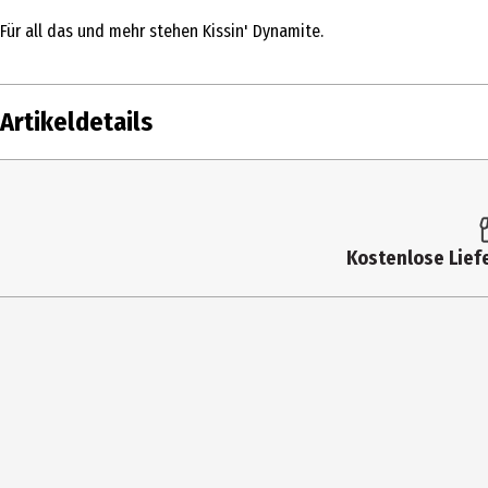
Für all das und mehr stehen Kissin' Dynamite.
Artikeldetails
Inhalt
Produkttyp
Kostenlose Liefe
Künstler
Label
Medium
Genre
Anzahl Medien im Artikel