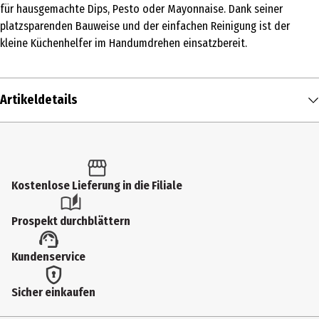
für hausgemachte Dips, Pesto oder Mayonnaise. Dank seiner
platzsparenden Bauweise und der einfachen Reinigung ist der
kleine Küchenhelfer im Handumdrehen einsatzbereit.
Artikeldetails
Inhalt
1 Stk.
Produkttyp
Kostenlose Lieferung in die Filiale
Alleschneider
Prospekt durchblättern
Leistung in Watt
Kundenservice
240 W
Anwendungshinweis
Sicher einkaufen
Für jedes Produkt, für das Warnhinweise und Sicherheitshinweise