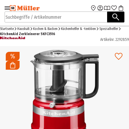
Zur Navigation
Zum Hauptinhalt
springen
springen
Suchbegriffe / Artikelnummer
Startseite
Haushalt
Kochen & Backen
Küchenhelfer & -textilien
Spezialhelfer
KitchenAid Zerkleinerer 5KFC3516
Artikelnr.
2292859