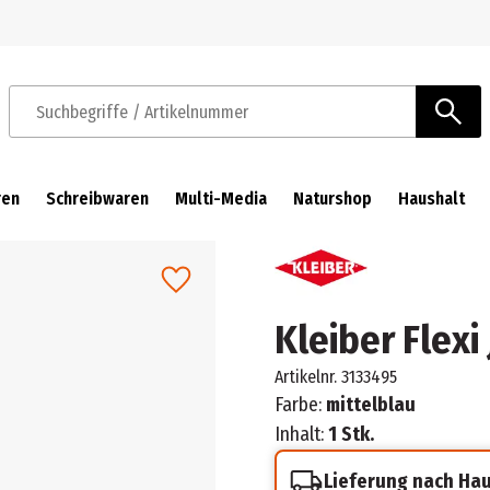
Zur Navigation springen
Zum Hauptinhalt springen
Suchbegriffe / Artikelnummer
ren
Schreibwaren
Multi-Media
Naturshop
Haushalt
Kleiber Flexi
Artikelnr.
3133495
Farbe:
mittelblau
Inhalt:
1 Stk.
Lieferung nach Ha