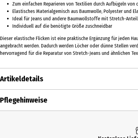
Zum einfachen Reparieren von Textilien durch Aufbügeln von 
Elastisches Materialgemisch aus Baumwolle, Polyester und El
Ideal für Jeans und andere Baumwollstoffe mit Stretch-Anteil
Individuell auf die benötigte Größe zuschneidbar
Dieser elastische Flicken ist eine praktische Ergänzung für jeden H
angebracht werden. Dadurch werden Löcher oder dünne Stellen verde
hervorragend für die Reparatur von Stretch-Jeans und ähnlichen Text
Artikeldetails
Inhalt
1 Stk.
Pflegehinweise
Produkttyp
Bügel
Farbe
mittel
Lieferumfang
ca. 15