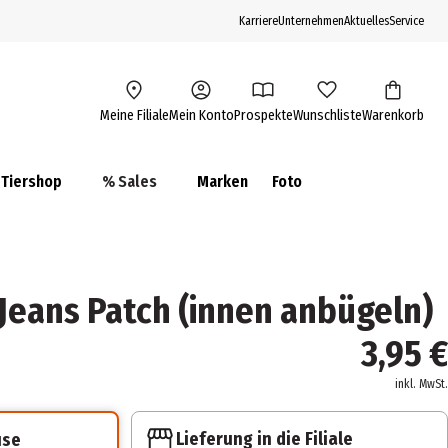
Karriere
Unternehmen
Aktuelles
Service
Meine Filiale
Mein Konto
Prospekte
Wunschliste
Warenkorb
Tiershop
% Sales
Marken
Foto
 Jeans Patch (innen anbügeln)
3,95 €
inkl. MwSt.
Lieferung in die Filiale
use