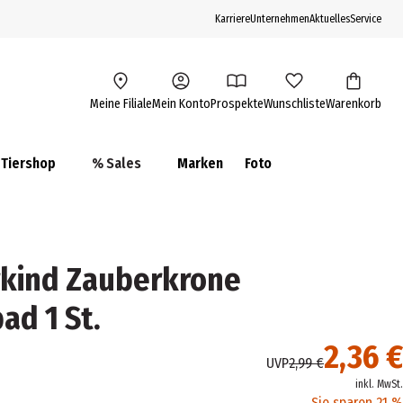
Karriere
Unternehmen
Aktuelles
Service
Meine Filiale
Mein Konto
Prospekte
Wunschliste
Warenkorb
Tiershop
% Sales
Marken
Foto
rkind Zauberkrone
ad 1 St.
2,36 €
UVP
2,99 €
inkl. MwSt.
Sie sparen 21 %