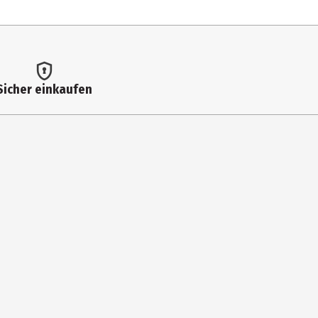
um (Fragrance), Aqua (Water), Vitis Vinifera (Grape) Seed Oil,
I 19140, CI 45100.
auer: 10-20 Minuten. Ausreichend für 1 Vollbad.
Sicher einkaufen