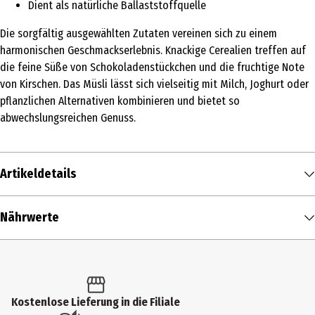
Dient als natürliche Ballaststoffquelle
Die sorgfältig ausgewählten Zutaten vereinen sich zu einem
harmonischen Geschmackserlebnis. Knackige Cerealien treffen auf
die feine Süße von Schokoladenstückchen und die fruchtige Note
von Kirschen. Das Müsli lässt sich vielseitig mit Milch, Joghurt oder
pflanzlichen Alternativen kombinieren und bietet so
abwechslungsreichen Genuss.
Artikeldetails
Inhalt
Nährwerte
400 g
Nährwerte je
100 g
Produkttyp
Brennwert
439 kcal / 1.845 kJ
Müsli & Flakes
Fett in g
14 g
Kostenlose Lieferung in die Filiale
Zutaten