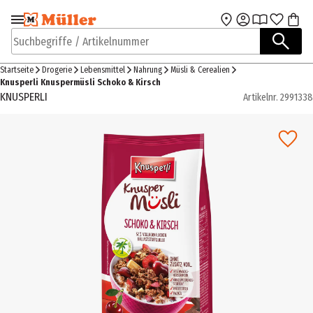
Zur Navigation
Zum Hauptinhalt
springen
springen
Suchbegriffe / Artikelnummer
Startseite
Drogerie
Lebensmittel
Nahrung
Müsli & Cerealien
Knusperli Knuspermüsli Schoko & Kirsch
KNUSPERLI
Artikelnr.
2991338