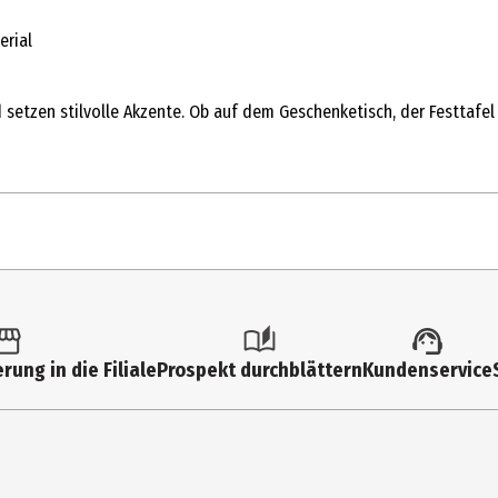
erial
nd setzen stilvolle Akzente. Ob auf dem Geschenketisch, der Festtafe
1 Stk.
Sonstige Party und Dekoartikel
rung in die Filiale
Prospekt durchblättern
Kundenservice
3 Jahre
KONS41-081J
Kindergartenkinder|Grundschüler|Jugendliche|Erwachsene