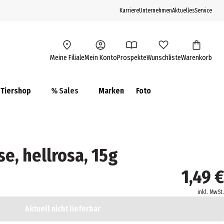
Karriere
Unternehmen
Aktuelles
Service
Meine Filiale
Mein Konto
Prospekte
Wunschliste
Warenkorb
Tiershop
% Sales
Marken
Foto
se, hellrosa, 15g
1,49 €
inkl. MwSt.
Aktuell nicht lieferbar