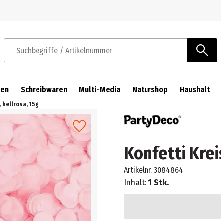
Zur Navigation springen
Zum Hauptinhalt springen
Suchbegriffe / Artikelnummer
ren
Schreibwaren
Multi-Media
Naturshop
Haushalt
 hellrosa, 15g
Konfetti Krei
Artikelnr.
3084864
Inhalt:
1 Stk.