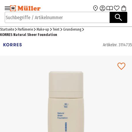
Zur Navigation
Zum Hauptinhalt
springen
springen
Suchbegriffe / Artikelnummer
Startseite
Parfümerie
Make-up
Teint
Grundierung
KORRES Natural Sheer Foundation
Artikelnr.
3114735