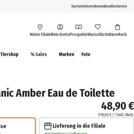
Karriere
Unternehmen
Aktuelles
Service
Meine Filiale
Mein Konto
Prospekte
Wunschliste
Warenkorb
Tiershop
% Sales
Marken
Foto
ic Amber Eau de Toilette
48,90 €
978,00 € / 1 l
inkl. MwSt.
Lieferung in die Filiale
use