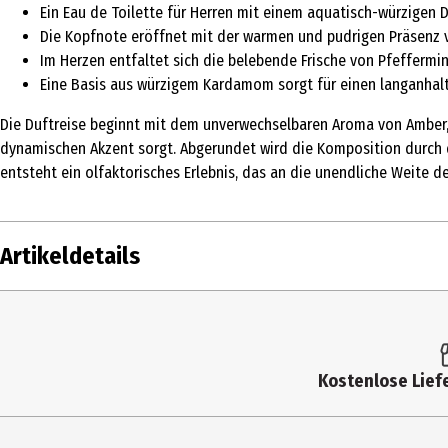
Ein Eau de Toilette für Herren mit einem aquatisch-würzigen 
Die Kopfnote eröffnet mit der warmen und pudrigen Präsenz
Im Herzen entfaltet sich die belebende Frische von Pfeffermi
Eine Basis aus würzigem Kardamom sorgt für einen langanhal
Die Duftreise beginnt mit dem unverwechselbaren Aroma von Amber, d
dynamischen Akzent sorgt. Abgerundet wird die Komposition durch d
entsteht ein olfaktorisches Erlebnis, das an die unendliche Weite
Artikeldetails
Inhalt
50 ml
Produkttyp
Eau de Toilette
Kostenlose Liefe
Duftkonzentration
Eau de Toilette
Inhaltsstoffe
ALCOHOL DENAT., AQUA/WATER/EAU, PARFUM/