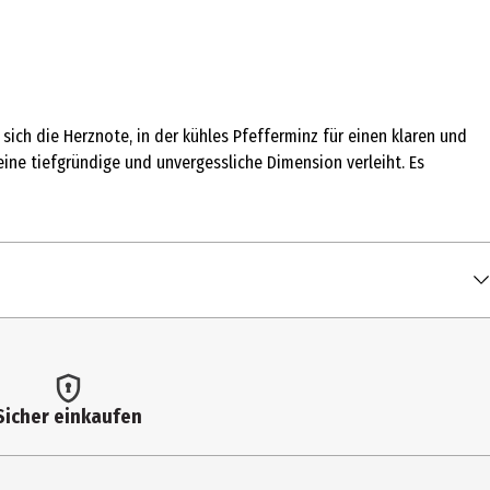
ich die Herznote, in der kühles Pfefferminz für einen klaren und
ne tiefgründige und unvergessliche Dimension verleiht. Es
Sicher einkaufen
US ANNUUS (SUNFLOWER) SEED OIL, ROSMARINUS OFFICINALIS