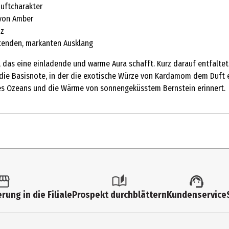
Duftcharakter
 von Amber
nz
tenden, markanten Ausklang
as eine einladende und warme Aura schafft. Kurz darauf entfaltet s
ie Basisnote, in der die exotische Würze von Kardamom dem Duft ei
 des Ozeans und die Wärme von sonnengeküsstem Bernstein erinnert.
rung in die Filiale
Prospekt durchblättern
Kundenservice
 FRAGRANCE, BRASSICA CAMPESTRIS (RAPESEED) SEED OIL, HELIANTH