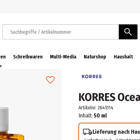
Zur Navigation springen
Zum Hauptinhalt springen
Suchbegriffe / Artikelnummer
ren
Schreibwaren
Multi-Media
Naturshop
Haushalt
e
KORRES Ocean
Artikelnr.
2645114
Inhalt:
50 ml
Lieferung nach Ha