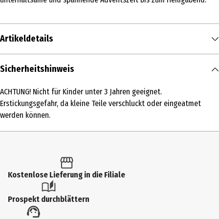
Artikeldetails
Inhalt
Sicherheitshinweis
1 Stk.
ACHTUNG! Nicht für Kinder unter 3 Jahren geeignet.
Produkttyp
Erstickungsgefahr, da kleine Teile verschluckt oder eingeatmet
Adventskalender
werden können.
Altersempfehlung ab
8 Jahre
Altersempfehlung bis
Kostenlose Lieferung in die Filiale
11 Jahre
Artikelnummer des Herstellers
Prospekt durchblättern
632656