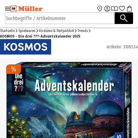
Zur Navigation
Zum Hauptinhalt
springen
springen
Suchbegriffe / Artikelnummer
Startseite
Spielwaren
Kostüme & Partyartikel
Trends
KOSMOS - Die drei ???-Adventskalender 2025
Artikelnr.
3108534