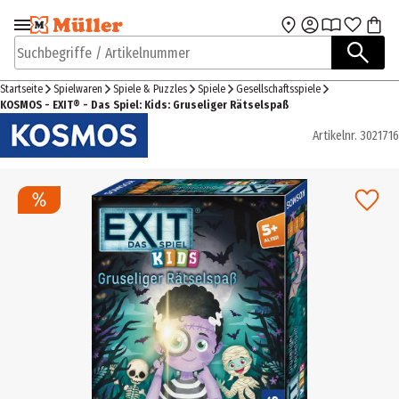
Zur Navigation
Zum Hauptinhalt
springen
springen
Suchbegriffe / Artikelnummer
Startseite
Spielwaren
Spiele & Puzzles
Spiele
Gesellschaftsspiele
KOSMOS - EXIT® - Das Spiel: Kids: Gruseliger Rätselspaß
Artikelnr.
3021716