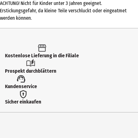
ACHTUNG! Nicht für Kinder unter 3 Jahren geeignet.
Produkttyp
Erstickungsgefahr, da kleine Teile verschluckt oder eingeatmet
Sonstige Natur Kästen
werden können.
Altersempfehlung ab
8 Jahre
Artikelnummer des Herstellers
Kostenlose Lieferung in die Filiale
654160
Lizenz (spw)
Prospekt durchblättern
KOSMOS Experimentierkästen
Kundenservice
Zielgruppe
Grundschüler
Sicher einkaufen
Hersteller
Franckh Kosmos, Bücher
Herstelleradresse