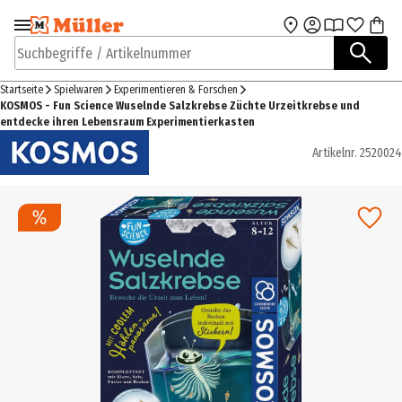
Zur Navigation
Zum Hauptinhalt
springen
springen
Suchbegriffe / Artikelnummer
Startseite
Spielwaren
Experimentieren & Forschen
KOSMOS - Fun Science Wuselnde Salzkrebse Züchte Urzeitkrebse und
entdecke ihren Lebensraum Experimentierkasten
Artikelnr.
2520024