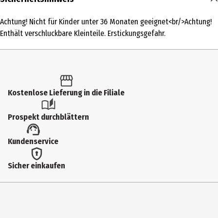
1 Stk.
Achtung! Nicht für Kinder unter 36 Monaten geeignet<br/>Achtung!
Produkttyp
Enthält verschluckbare Kleinteile. Erstickungsgefahr.
Kartenspiele
Spieleranzahl
3 bis 5
Kostenlose Lieferung in die Filiale
Altersempfehlung ab
8 Jahre
Prospekt durchblättern
Altersempfehlung bis
Kundenservice
99 Jahre
Anleitungssprache
Sicher einkaufen
de
Artikelnummer des Herstellers
74038