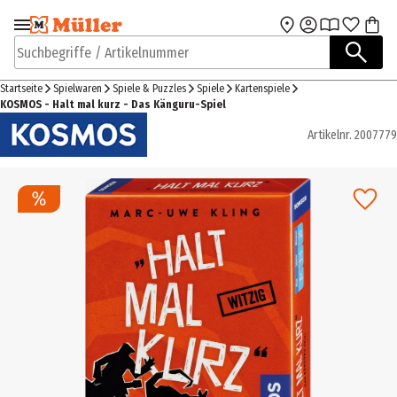
Zur Navigation
Zum Hauptinhalt
springen
springen
Suchbegriffe / Artikelnummer
Startseite
Spielwaren
Spiele & Puzzles
Spiele
Kartenspiele
KOSMOS - Halt mal kurz - Das Känguru-Spiel
Artikelnr.
2007779