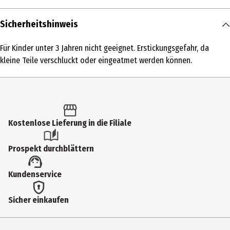
Inhalt
Sicherheitshinweis
1 Stk.
Für Kinder unter 3 Jahren nicht geeignet. Erstickungsgefahr, da
Produkttyp
kleine Teile verschluckt oder eingeatmet werden können.
Sonstige Kästen
Altersempfehlung ab
5 Jahre
Kostenlose Lieferung in die Filiale
Altersempfehlung bis
10 Jahre
Prospekt durchblättern
Artikelnummer des Herstellers
Kundenservice
601980
Zielgruppe
Sicher einkaufen
Grundschüler
Hersteller