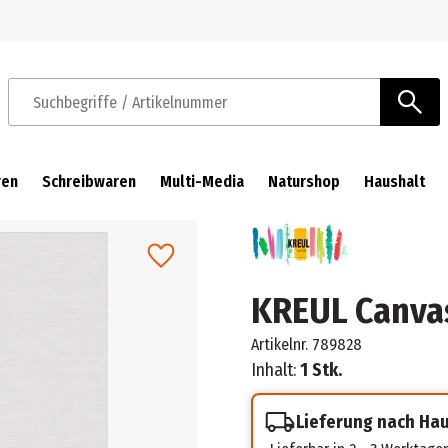
Zur Navigation springen
Zum Hauptinhalt springen
Suchbegriffe / Artikelnummer
ren
Schreibwaren
Multi-Media
Naturshop
Haushalt
KREUL Canvas
Artikelnr.
789828
Inhalt:
1 Stk.
Lieferung nach Ha