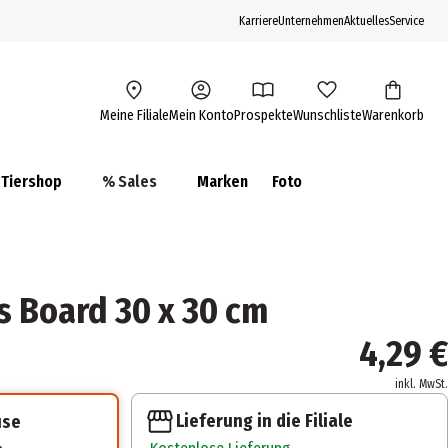
Karriere
Unternehmen
Aktuelles
Service
Meine Filiale
Mein Konto
Prospekte
Wunschliste
Warenkorb
Tiershop
% Sales
Marken
Foto
 Board 30 x 30 cm
4,29 €
inkl. MwSt.
Lieferung in die Filiale
use