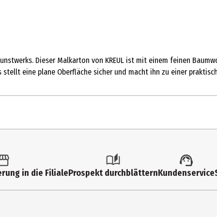
 Kunstwerks. Dieser Malkarton von KREUL ist mit einem feinen Baumw
tellt eine plane Oberfläche sicher und macht ihn zu einer praktisc
1 Stk.
Bastelsets
rung in die Filiale
Prospekt durchblättern
Kundenservice
C.Kreul GmbH&Co. KG
Carl-Kreul-Straße 2, 91352 Hallerndorf