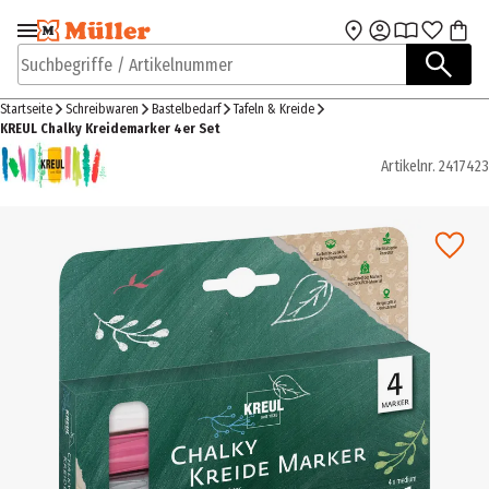
Zur Navigation
Zum Hauptinhalt
springen
springen
Suchbegriffe / Artikelnummer
Startseite
Schreibwaren
Bastelbedarf
Tafeln & Kreide
KREUL Chalky Kreidemarker 4er Set
Artikelnr.
2417423